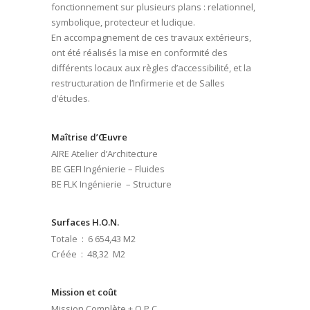
fonctionnement sur plusieurs plans : relationnel,
symbolique, protecteur et ludique.
En accompagnement de ces travaux extérieurs,
ont été réalisés la mise en conformité des
différents locaux aux règles d’accessibilité, et la
restructuration de l’Infirmerie et de Salles
d’études.
Maîtrise d’Œuvre
AIRE Atelier d’Architecture
BE GEFI Ingénierie – Fluides
BE FLK Ingénierie – Structure
Surfaces H.O.N.
Totale : 6 654,43 M2
Créée : 48,32 M2
Mission et coût
Mission Complète + O.P.C.