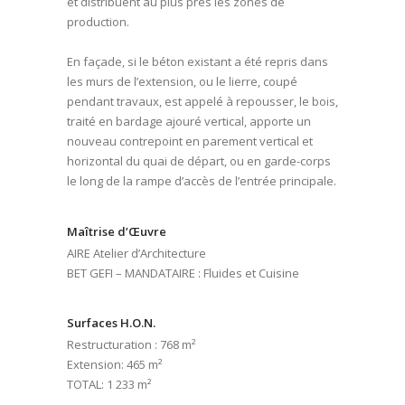
et distribuent au plus près les zones de
production.
En façade, si le béton existant a été repris dans
les murs de l’extension, ou le lierre, coupé
pendant travaux, est appelé à repousser, le bois,
traité en bardage ajouré vertical, apporte un
nouveau contrepoint en parement vertical et
horizontal du quai de départ, ou en garde-corps
le long de la rampe d’accès de l’entrée principale.
Maîtrise d’Œuvre
AIRE Atelier d’Architecture
BET GEFI – MANDATAIRE : Fluides et Cuisine
Surfaces H.O.N.
Restructuration : 768 m²
Extension: 465 m²
TOTAL: 1 233 m²